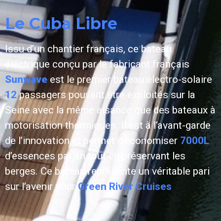
Le Cuba Libre
Issu d’un chantier français, ce bateau
éléctrique conçu par le fabricant français
Sunwave
est le premier bateau électro-solaire
12
passagers pouvant être exploités sur la
Seine avec la même aisance que des bateaux à
motorisation thermiques. Il est à l’avant-garde
de l’innovation et permet d’économiser
7000L
d’essences par an tout en préservant les
berges. Ce bateau représente un véritable pari
sur l’avenir pour
Green River Cruises